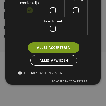
poly acrylic lining.
noodzakelijk
Micro-foam knuckle
Functioneel
coating. Cut E.
Winter
ALLES ACCEPTEREN
ALLES AFWIJZEN
DETAILS WEERGEVEN
POWERED BY COOKIESCRIPT