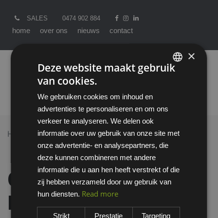
SALES
0474 902 884
home
over ons
nieuws
contact
×
Deze website maakt gebruik
van cookies.
ENGLISH
We gebruiken cookies om inhoud en
DUTCH
advertenties te personaliseren en om ons
verkeer te analyseren. We delen ook
informatie over uw gebruik van onze site met
Home >
All Products
onze advertentie- en analysepartners, die
00-408 / 13 gauge Kyorene & 7 gauge poly acrylic
deze kunnen combineren met andere
lining. Micro-foam knuckle coating. Cut E. Winter
informatie die u aan hen heeft verstrekt of die
00-408 / 13 gauge
zij hebben verzameld door uw gebruik van
Read more
hun diensten.
Kyorene & 7 gauge
Strikt
Prestatie
Targeting