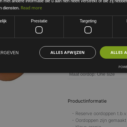
met andere informatie die u aan hen heeft verstrekt of die zij hebb
Oranje
Read more
n diensten.
EAN: 32931100PR
lijk
Prestatie
Targeting
Minimum bestelhoeveelheid:
Dit artikel is niet standaard 
werkdagen. Opgelet, niet ret
ALLES AFWIJZEN
ALLES 
ERGEVEN
POWE
:
Maat oordop
One size
Productinformatie
- Reserve oordoppen t.b.
- Oordoppen zijn gemaakt