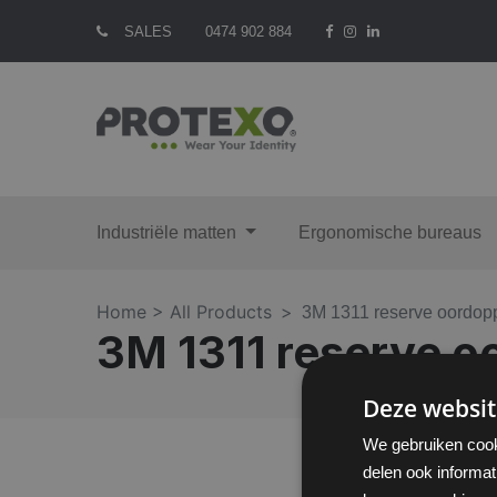
SALES
0474 902 884
Industriële matten
Ergonomische bureaus
Home >
All Products
3M 1311 reserve oordopp
3M 1311 reserve o
Deze websit
We gebruiken cook
delen ook informat