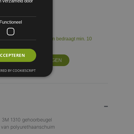
en verzameld door
Functioneel
 100
op voorraad. De levertermijn bedraagt min. 10
ourneerbaar.
ACCEPTEREN
OFFERTE AANVRAGEN
RED BY COOKIESCRIPT
v. 3M 1310 gehoorbeugel
 van polyurethaanschuim