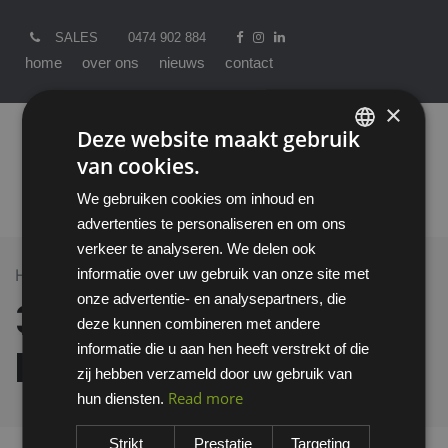
SALES
0474 902 884
home
over ons
nieuws
contact
×
Deze website maakt gebruik
van cookies.
ENGLISH
We gebruiken cookies om inhoud en
DUTCH
advertenties te personaliseren en om ons
verkeer te analyseren. We delen ook
informatie over uw gebruik van onze site met
Home >
All Products
3M 2805 lasoverzetbril
onze advertentie- en analysepartners, die
3M 2805
deze kunnen combineren met andere
informatie die u aan hen heeft verstrekt of die
lasoverzetbril
zij hebben verzameld door uw gebruik van
Read more
hun diensten.
Strikt
Prestatie
Targeting