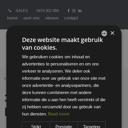
SALES
0474 902 884
home
over ons
nieuws
contact
×
Deze website maakt gebruik
van cookies.
ENGLISH
We gebruiken cookies om inhoud en
DUTCH
advertenties te personaliseren en om ons
verkeer te analyseren. We delen ook
informatie over uw gebruik van onze site met
Home >
All Products
onze advertentie- en analysepartners, die
3M 4255 FFA2-P3 R D halfgelaatsmasker
deze kunnen combineren met andere
3M 4255 FFA2-P3 R
informatie die u aan hen heeft verstrekt of die
zij hebben verzameld door uw gebruik van
D halfgelaatsmasker
Read more
hun diensten.
Strikt
Prestatie
Targeting