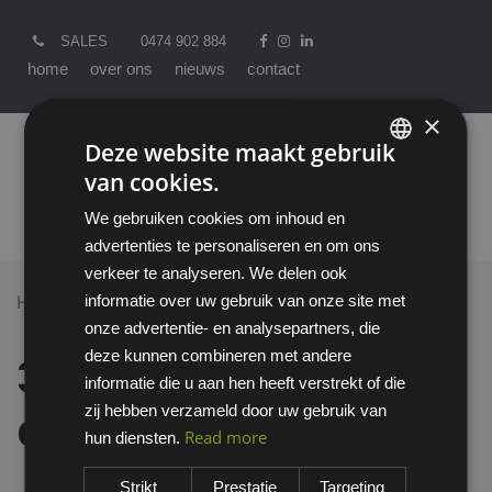
SALES
0474 902 884
home
over ons
nieuws
contact
×
Deze website maakt gebruik
van cookies.
ENGLISH
We gebruiken cookies om inhoud en
DUTCH
advertenties te personaliseren en om ons
verkeer te analyseren. We delen ook
informatie over uw gebruik van onze site met
Home >
All Products
onze advertentie- en analysepartners, die
3M 6059 gas- en dampfilter A1B1E1K1
deze kunnen combineren met andere
3M 6059 gas- en
informatie die u aan hen heeft verstrekt of die
zij hebben verzameld door uw gebruik van
dampfilter A1B1E1K1
Read more
hun diensten.
Strikt
Prestatie
Targeting