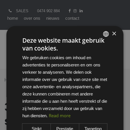
SALES
0474 902 884
home
over ons
nieuws
contact
×
Deze website maakt gebruik
van cookies.
ENGLISH
We gebruiken cookies om inhoud en
DUTCH
advertenties te personaliseren en om ons
verkeer te analyseren. We delen ook
informatie over uw gebruik van onze site met
Home >
All Products
onze advertentie- en analysepartners, die
3M 6223M starterskit voor halfgelaatsmaskers met A2-
deze kunnen combineren met andere
P3 R filtercombinatie
informatie die u aan hen heeft verstrekt of die
3M 6223M
zij hebben verzameld door uw gebruik van
Read more
hun diensten.
starterskit voor
Strikt
Prestatie
Targeting