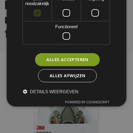
halfgelaatsmaskers
noodzakelijk
met A2-P3 R
Functioneel
filtercombinatie
ALLES ACCEPTEREN
ALLES AFWIJZEN
DETAILS WEERGEVEN
POWERED BY COOKIESCRIPT