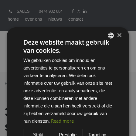
SALES
0474 902 884
home
over ons
nieuws
contact
×
Deze website maakt gebruik
van cookies.
ENGLISH
We gebruiken cookies om inhoud en
DUTCH
advertenties te personaliseren en om ons
verkeer te analyseren. We delen ook
informatie over uw gebruik van onze site met
Home >
All Products
onze advertentie- en analysepartners, die
3M 7523M starterskit voor halfgelaatsmaskers met A2-
deze kunnen combineren met andere
P3 R filtercombinatie
informatie die u aan hen heeft verstrekt of die
3M 7523M
zij hebben verzameld door uw gebruik van
Read more
hun diensten.
starterskit voor
Strikt
Prestatie
Targeting