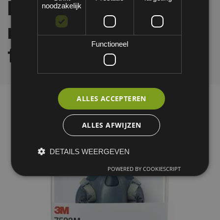
halfgelaatsmaskers
noodzakelijk
met A2-P3 R
Functioneel
filtercombinatie
ALLES ACCEPTEREN
ALLES AFWIJZEN
DETAILS WEERGEVEN
POWERED BY COOKIESCRIPT