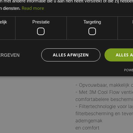
met andere informatie die u aan hen heeft verstrekt of die zij hebb
Wit
Read more
n diensten.
EAN: 4054596787148
lijk
Prestatie
Targeting
Minimum bestelhoeveelheid:
ALLES AFWIJZEN
ALLES 
ERGEVEN
POWE
Productinformatie
- Opvouwbaar, makkelijk 
- Met 3M Cool Flow venti
comfortabelere beschermi
- Filtertechnologie voor 
filterbescherming en tev
ademgemak
en comfort