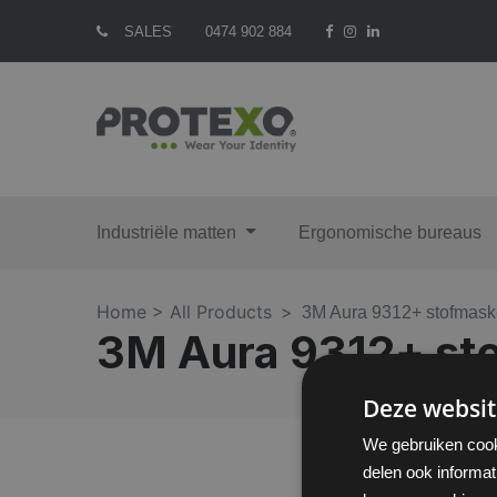
SALES
0474 902 884
Industriële matten
Ergonomische bureaus
Home >
All Products
3M Aura 9312+ stofmask
3M Aura 9312+ sto
Deze websit
We gebruiken cook
delen ook informat