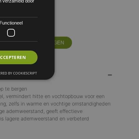
en verzameld door
Functioneel
 10
OFFERTE AANVRAGEN
ACCEPTEREN
RED BY COOKIESCRIPT
op te bergen
el, vermindert hitte en vochtopbouw voor een
ng, zelfs in warme en vochtige omstandigheden
lage ademweerstand, geeft effectieve
ens lagere ademweerstand en verbeterd