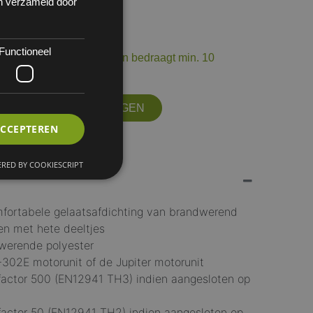
en verzameld door
 1
Functioneel
op voorraad. De levertermijn bedraagt min. 10
ourneerbaar.
OFFERTE AANVRAGEN
ACCEPTEREN
RED BY COOKIESCRIPT
fortabele gelaatsafdichting van brandwerend
en met hete deeltjes
dwerende polyester
302E motorunit of de Jupiter motorunit
actor 500 (EN12941 TH3) indien aangesloten op
actor 50 (EN12941 TH2) indien aangesloten op