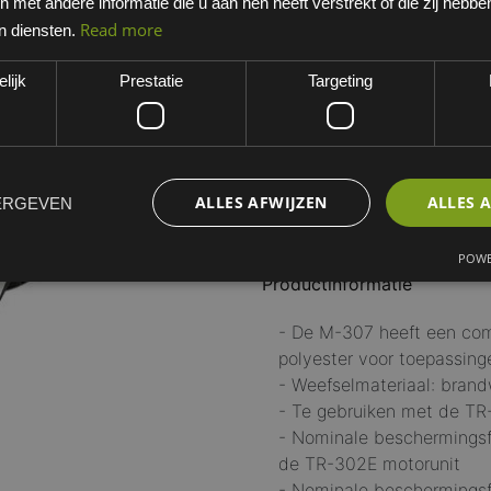
met andere informatie die u aan hen heeft verstrekt of die zij hebb
EAN: 4054596918764
Read more
n diensten.
Minimum bestelhoeveelheid:
lijk
Prestatie
Targeting
Dit artikel is niet standaard 
werkdagen. Opgelet, niet ret
ALLES AFWIJZEN
ALLES 
ERGEVEN
POWE
Productinformatie
- De M-307 heeft een com
polyester voor toepassing
- Weefselmateriaal: bran
- Te gebruiken met de TR-
- Nominale beschermingsf
de TR-302E motorunit
- Nominale beschermingsf