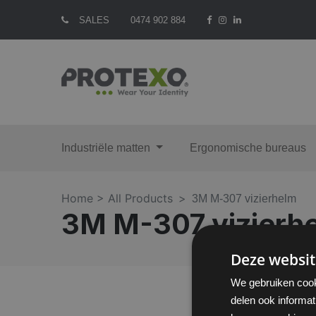
SALES
0474 902 884
Industriële matten
Ergonomische bureaus
Home >
All Products
3M M-307 vizierhelm
3M M-307 vizierh
Deze websit
We gebruiken cook
delen ook informat