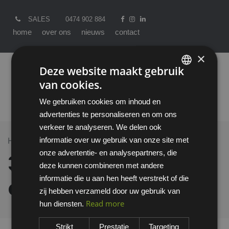
SALES
0474 902 884
home
over ons
nieuws
contact
×
Deze website maakt gebruik
van cookies.
ENGLISH
We gebruiken cookies om inhoud en
DUTCH
advertenties te personaliseren en om ons
verkeer te analyseren. We delen ook
informatie over uw gebruik van onze site met
Home >
All Products
3M OX 3000 overzetbril
onze advertentie- en analysepartners, die
3M OX 3000
deze kunnen combineren met andere
informatie die u aan hen heeft verstrekt of die
overzetbril
zij hebben verzameld door uw gebruik van
Read more
hun diensten.
Strikt
Prestatie
Targeting