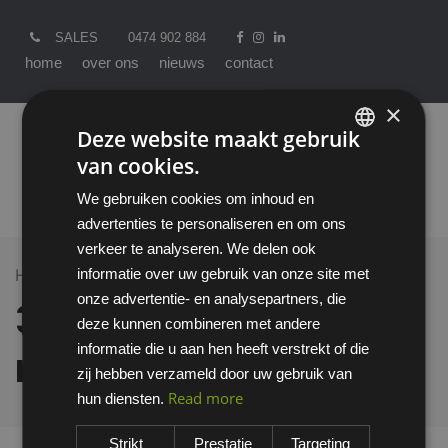
SALES
0474 902 884
home
over ons
nieuws
contact
×
Deze website maakt gebruik
van cookies.
ENGLISH
We gebruiken cookies om inhoud en
DUTCH
advertenties te personaliseren en om ons
verkeer te analyseren. We delen ook
informatie over uw gebruik van onze site met
Home >
All Products
3M Peltor P3KV/2 montageset
onze advertentie- en analysepartners, die
3M Peltor P3KV/2
deze kunnen combineren met andere
informatie die u aan hen heeft verstrekt of die
montageset
zij hebben verzameld door uw gebruik van
Read more
hun diensten.
Strikt
Prestatie
Targeting