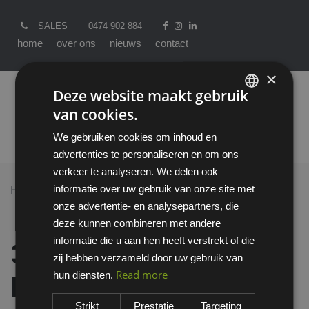
SALES
0474 902 884
home
over ons
nieuws
contact
×
Deze website maakt gebruik
van cookies.
ENGLISH
We gebruiken cookies om inhoud en
DUTCH
advertenties te personaliseren en om ons
verkeer te analyseren. We delen ook
informatie over uw gebruik van onze site met
Home >
All Products
onze advertentie- en analysepartners, die
3M Secure Click D9035 stoffilter P3 R met harde
deze kunnen combineren met andere
behuizing
informatie die u aan hen heeft verstrekt of die
3M Secure Click
zij hebben verzameld door uw gebruik van
Read more
hun diensten.
D9035 stoffilter P3 R
Strikt
Prestatie
Targeting