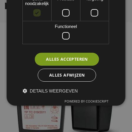
met harde behuizing
noodzakelijk
Functioneel
ALLES ACCEPTEREN
ALLES AFWIJZEN
DETAILS WEERGEVEN
POWERED BY COOKIESCRIPT