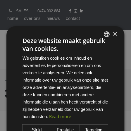
SALES
0474 902 884
home
over ons
nieuws
contact
×
Deze website maakt gebruik
van cookies.
ENGLISH
We gebruiken cookies om inhoud en
DUTCH
advertenties te personaliseren en om ons
verkeer te analyseren. We delen ook
informatie over uw gebruik van onze site met
Home >
All Products
3M WPAF2-0 vizier
onze advertentie- en analysepartners, die
3M WPAF2-0 vizier
deze kunnen combineren met andere
informatie die u aan hen heeft verstrekt of die
zij hebben verzameld door uw gebruik van
Read more
hun diensten.
Strikt
Prestatie
Targeting