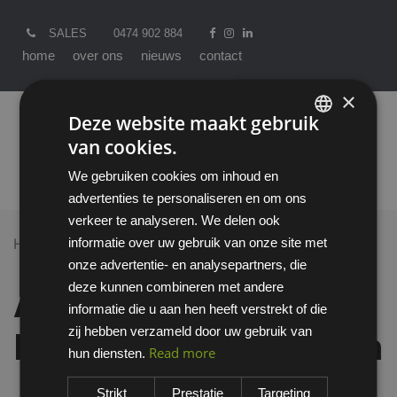
SALES
0474 902 884
home
over ons
nieuws
contact
×
Deze website maakt gebruik
van cookies.
ENGLISH
We gebruiken cookies om inhoud en
DUTCH
advertenties te personaliseren en om ons
verkeer te analyseren. We delen ook
informatie over uw gebruik van onze site met
Home >
All Products
onze advertentie- en analysepartners, die
Ansell ActivArmr RIG0014 handschoen
deze kunnen combineren met andere
Ansell ActivArmr
informatie die u aan hen heeft verstrekt of die
zij hebben verzameld door uw gebruik van
RIG0014 handschoen
Read more
hun diensten.
Strikt
Prestatie
Targeting