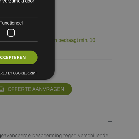
en verzameld door
Functioneel
 144
op voorraad. De levertermijn bedraagt min. 10
ourneerbaar.
ACCEPTEREN
11
RED BY COOKIESCRIPT
OFFERTE AANVRAGEN
n geavanceerde bescherming tegen verschillende