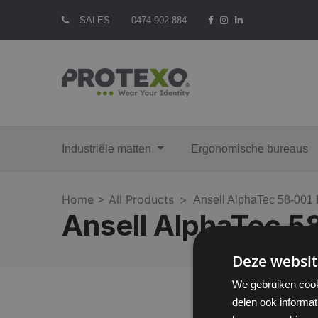
SALES
0474 902 884
Industriële matten
Ergonomische bureaus
Home >
All Products
Ansell AlphaTec 58-00
Ansell AlphaTec 
Deze websit
We gebruiken cook
delen ook informat