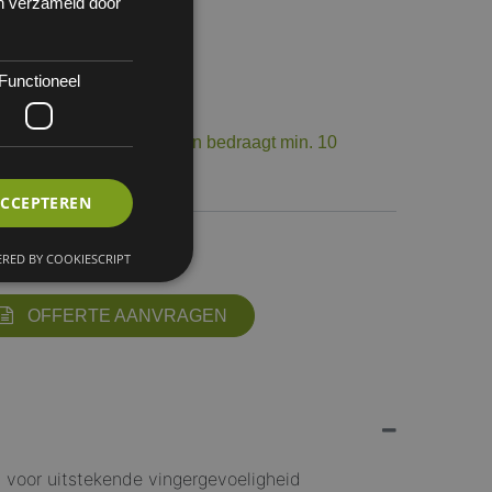
en verzameld door
Functioneel
 144
op voorraad. De levertermijn bedraagt min. 10
ourneerbaar.
ACCEPTEREN
EN
-9
9,5-10
RED BY COOKIESCRIPT
OFFERTE AANVRAGEN
 voor uitstekende vingergevoeligheid