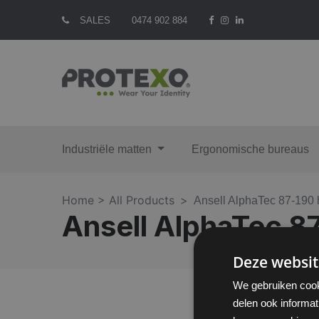
SALES
0474 902 884
Industriële matten
Ergonomische bureaus
Home >
All Products
Ansell AlphaTec 87-190
Ansell AlphaTec 
Deze websit
We gebruiken cook
delen ook informat