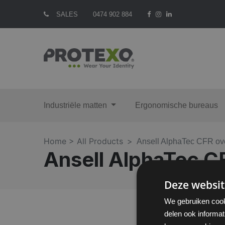
SALES
0474 902 884
Industriële matten
Ergonomische bureaus
Home >
All Products
Ansell AlphaTec CFR ove
Ansell AlphaTec CF
Deze websit
We gebruiken cook
delen ook informat