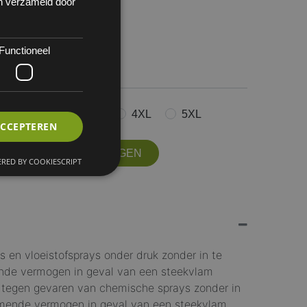
en verzameld door
Functioneel
 1
XXL
3XL
4XL
5XL
ACCEPTEREN
OFFERTE AANVRAGEN
RED BY COOKIESCRIPT
s en vloeistofsprays onder druk zonder in te
nde vermogen in geval van een steekvlam
g tegen gevaren van chemische sprays zonder in
mende vermogen in geval van een steekvlam.