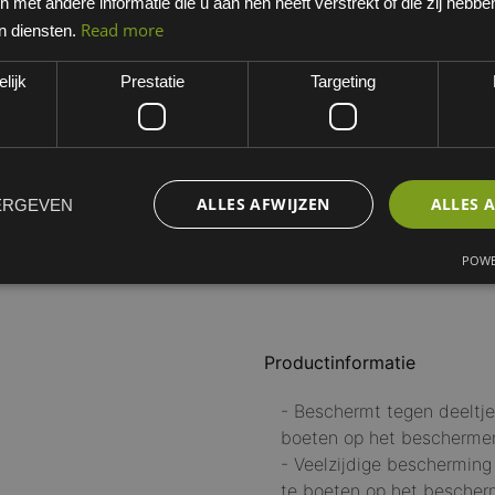
met andere informatie die u aan hen heeft verstrekt of die zij hebb
Rood
Read more
n diensten.
EAN: 5013756057018
lijk
Prestatie
Targeting
Minimum bestelhoeveelheid:
MATEN OVERALL
S
M
L
XL
ALLES AFWIJZEN
ALLES 
ERGEVEN
POWE
Productinformatie
- Beschermt tegen deeltje
boeten op het bescherme
- Veelzijdige beschermin
te boeten op het bescher