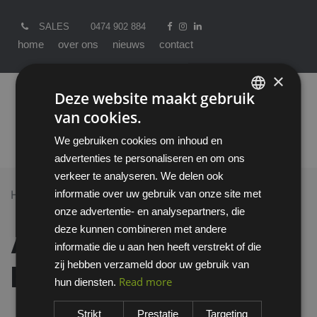
SALES
0474 902 884
home
over ons
nieuws
contact
×
Deze website maakt gebruik
van cookies.
ENGLISH
We gebruiken cookies om inhoud en
DUTCH
advertenties te personaliseren en om ons
verkeer te analyseren. We delen ook
informatie over uw gebruik van onze site met
Home >
All Products
onze advertentie- en analysepartners, die
Ansell HyFlex 11-531 handschoen
deze kunnen combineren met andere
Ansell HyFlex 11-531
informatie die u aan hen heeft verstrekt of die
zij hebben verzameld door uw gebruik van
handschoen
Read more
hun diensten.
Strikt
Prestatie
Targeting