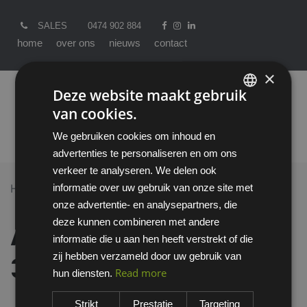
SALES
0474 902 884
home
over ons
nieuws
contact
×
Deze website maakt gebruik
van cookies.
ENGLISH
We gebruiken cookies om inhoud en
DUTCH
advertenties te personaliseren en om ons
verkeer te analyseren. We delen ook
informatie over uw gebruik van onze site met
Home >
All Products
onze advertentie- en analysepartners, die
Ansell NitraSafe 28-360 handschoen
deze kunnen combineren met andere
Ansell NitraSafe 28-
informatie die u aan hen heeft verstrekt of die
zij hebben verzameld door uw gebruik van
360 handschoen
Read more
hun diensten.
Strikt
Prestatie
Targeting