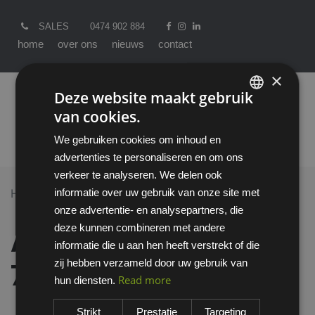
SALES
0474 902 884
home
over ons
nieuws
contact
×
Deze website maakt gebruik
van cookies.
ENGLISH
We gebruiken cookies om inhoud en
DUTCH
advertenties te personaliseren en om ons
verkeer te analyseren. We delen ook
informatie over uw gebruik van onze site met
Home >
All Products
onze advertentie- en analysepartners, die
ATG Maxichem Cut 76-833 handschoen
deze kunnen combineren met andere
ATG Maxichem Cut
informatie die u aan hen heeft verstrekt of die
zij hebben verzameld door uw gebruik van
76-833 handschoen
Read more
hun diensten.
Strikt
Prestatie
Targeting