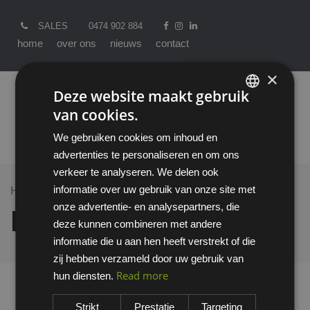
SALES
0474 902 884
home
over ons
nieuws
contact
×
Deze website maakt gebruik
van cookies.
ENGLISH
We gebruiken cookies om inhoud en
DUTCH
advertenties te personaliseren en om ons
verkeer te analyseren. We delen ook
informatie over uw gebruik van onze site met
Home >
All Products
Bilsom 303L oordop
onze advertentie- en analysepartners, die
Bilsom 303L oordop
deze kunnen combineren met andere
informatie die u aan hen heeft verstrekt of die
zij hebben verzameld door uw gebruik van
Read more
hun diensten.
Strikt
Prestatie
Targeting