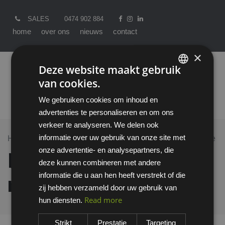
SALES
0474 902 884
home
over ons
nieuws
contact
×
Deze website maakt gebruik
van cookies.
ENGLISH
We gebruiken cookies om inhoud en
DUTCH
advertenties te personaliseren en om ons
verkeer te analyseren. We delen ook
informatie over uw gebruik van onze site met
Home >
All Products
Bilsom 304L oordop met koordje
onze advertentie- en analysepartners, die
Bilsom 304L oordop
deze kunnen combineren met andere
informatie die u aan hen heeft verstrekt of die
met koordje
zij hebben verzameld door uw gebruik van
Read more
hun diensten.
Strikt
Prestatie
Targeting