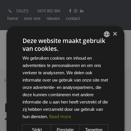
SALES
0474 902 884
home
over ons
nieuws
contact
×
Deze website maakt gebruik
van cookies.
ENGLISH
We gebruiken cookies om inhoud en
DUTCH
advertenties te personaliseren en om ons
verkeer te analyseren. We delen ook
informatie over uw gebruik van onze site met
Home >
All Products
onze advertentie- en analysepartners, die
Bram's Paris Hugo 1.3100/E14 zwart jeansbroek -
deze kunnen combineren met andere
lengtemaat 30
informatie die u aan hen heeft verstrekt of die
Bram's Paris Hugo
zij hebben verzameld door uw gebruik van
Read more
hun diensten.
1.3100/E14 zwart
Strikt
Prestatie
Targeting