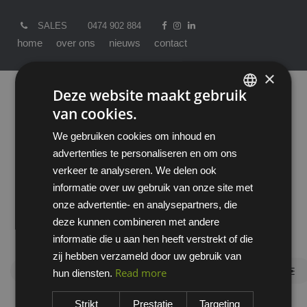
SALES
0474 902 884
home
over ons
nieuws
contact
×
Deze website maakt gebruik
van cookies.
ENGLISH
We gebruiken cookies om inhoud en
DUTCH
advertenties te personaliseren en om ons
verkeer te analyseren. We delen ook
informatie over uw gebruik van onze site met
onze advertentie- en analysepartners, die
Producten
All
Maatwerk
deze kunnen combineren met andere
Ergonomische bureaus
informatie die u aan hen heeft verstrekt of die
zij hebben verzameld door uw gebruik van
Ergonomische
Read more
hun diensten.
bureaus
Strikt
Prestatie
Targeting