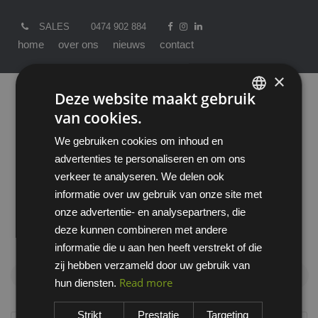
SALES
0474 902 884
home
over ons
nieuws
contact
×
Deze website maakt gebruik
van cookies.
ENGLISH
We gebruiken cookies om inhoud en
DUTCH
advertenties te personaliseren en om ons
verkeer te analyseren. We delen ook
informatie over uw gebruik van onze site met
onze advertentie- en analysepartners, die
Producten
All
Persoonlijke Bescherming
deze kunnen combineren met andere
Valbeveiliging
Accessoires
informatie die u aan hen heeft verstrekt of die
zij hebben verzameld door uw gebruik van
Accessoires
Read more
hun diensten.
Strikt
Prestatie
Targeting