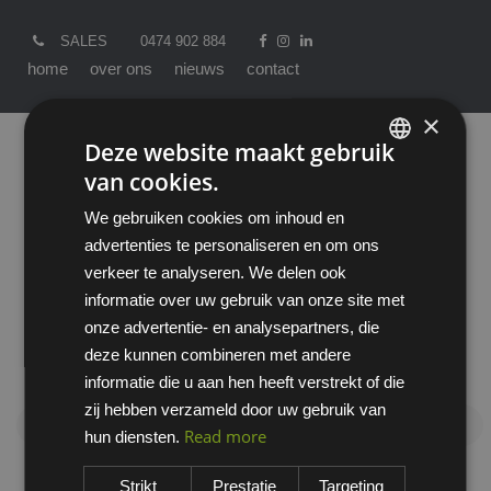
SALES
0474 902 884
home
over ons
nieuws
contact
×
Deze website maakt gebruik
van cookies.
ENGLISH
We gebruiken cookies om inhoud en
DUTCH
advertenties te personaliseren en om ons
verkeer te analyseren. We delen ook
informatie over uw gebruik van onze site met
onze advertentie- en analysepartners, die
Producten
All
Werkkledij
Werkbroeken
deze kunnen combineren met andere
Accessoires
Nagelzakken
informatie die u aan hen heeft verstrekt of die
zij hebben verzameld door uw gebruik van
Nagelzakken
Read more
hun diensten.
Strikt
Prestatie
Targeting