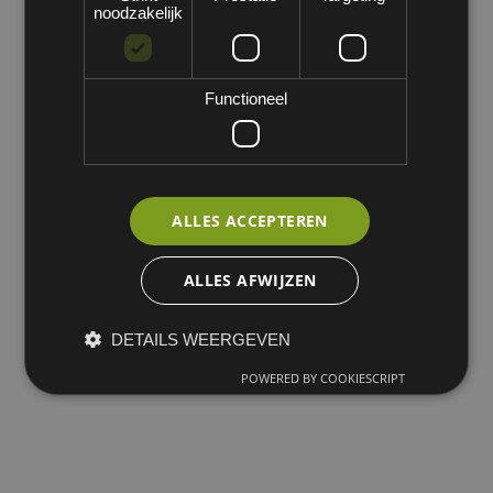
noodzakelijk
Functioneel
Geen product gedefinieerd
Geen product gedefinieerd in deze categorie.
ALLES ACCEPTEREN
ALLES AFWIJZEN
DETAILS WEERGEVEN
POWERED BY COOKIESCRIPT