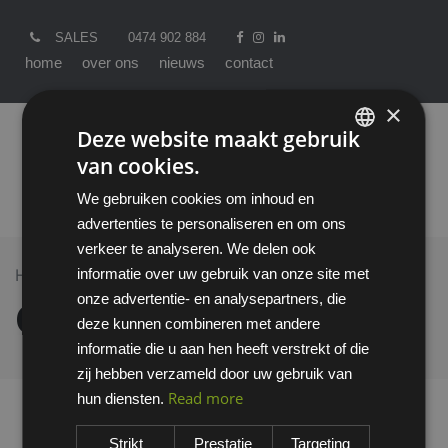
SALES
0474 902 884
home
over ons
nieuws
contact
×
Deze website maakt gebruik
van cookies.
ENGLISH
We gebruiken cookies om inhoud en
DUTCH
advertenties te personaliseren en om ons
verkeer te analyseren. We delen ook
informatie over uw gebruik van onze site met
Home >
All Products
Coolvest Industry
onze advertentie- en analysepartners, die
Coolvest Industry
deze kunnen combineren met andere
informatie die u aan hen heeft verstrekt of die
zij hebben verzameld door uw gebruik van
Read more
hun diensten.
Strikt
Prestatie
Targeting