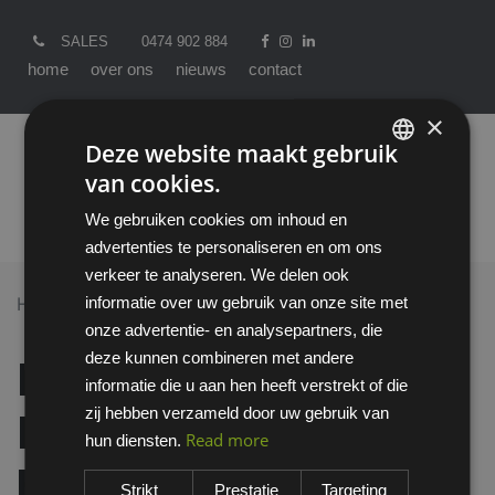
SALES
0474 902 884
home
over ons
nieuws
contact
×
Deze website maakt gebruik
van cookies.
ENGLISH
We gebruiken cookies om inhoud en
DUTCH
advertenties te personaliseren en om ons
verkeer te analyseren. We delen ook
informatie over uw gebruik van onze site met
Home >
All Products
onze advertentie- en analysepartners, die
Deb OxyBAC Extra FOAM Wash handreiniger - 1L
deze kunnen combineren met andere
Deb OxyBAC Extra
informatie die u aan hen heeft verstrekt of die
zij hebben verzameld door uw gebruik van
FOAM Wash
Read more
hun diensten.
handreiniger - 1L
Strikt
Prestatie
Targeting