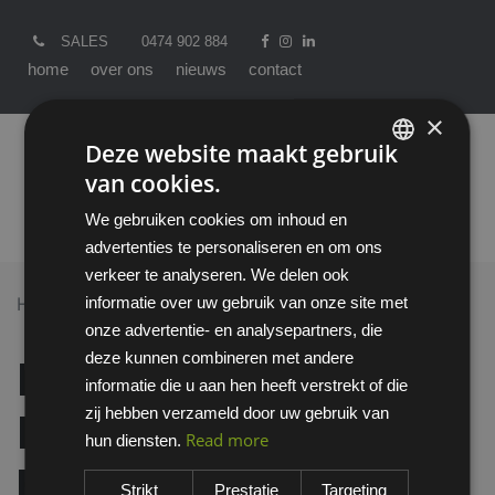
SALES
0474 902 884
home
over ons
nieuws
contact
×
Deze website maakt gebruik
van cookies.
ENGLISH
We gebruiken cookies om inhoud en
DUTCH
advertenties te personaliseren en om ons
verkeer te analyseren. We delen ook
informatie over uw gebruik van onze site met
Home >
All Products
onze advertentie- en analysepartners, die
Deb Stoko Estesol Hair & Body huidreiniger - 250 ML
deze kunnen combineren met andere
Deb Stoko Estesol
informatie die u aan hen heeft verstrekt of die
zij hebben verzameld door uw gebruik van
Hair & Body
Read more
hun diensten.
huidreiniger - 250 ML
Strikt
Prestatie
Targeting