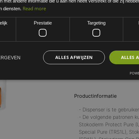
met andere informatie die u aan hen heeft verstrekt of die zij hebb
EAN: 85098100ST
Read more
n diensten.
Minimum bestelhoeveelheid:
lijk
Prestatie
Targeting
Dit artikel is niet standaard 
werkdagen. Opgelet, niet ret
ALLES AFWIJZEN
ALLES 
ERGEVEN
:
Inhoudsmaat
1L
POWE
Productinformatie
- Dispenser is te gebruike
- De volgende patronen k
Stokoderm Protect Pure (
Special Pure (TRS1L), St