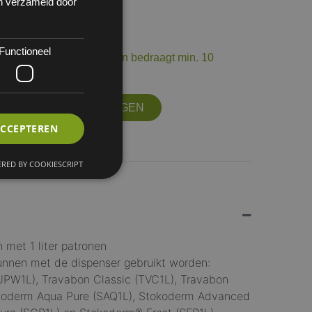
en verzameld door
 15
Functioneel
op voorraad. De levertermijn bedraagt min. 10
ourneerbaar.
OFFERTE AANVRAGEN
ACCEPTEREN
RED BY COOKIESCRIPT
n met 1 liter patronen
unnen met de dispenser gebruikt worden:
UPW1L), Travabon Classic (TVC1L), Travabon
okoderm Aqua Pure (SAQ1L), Stokoderm Advanced