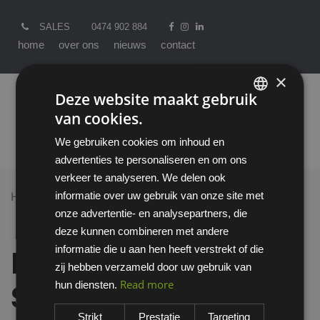
SALES
0474 902 884
home
over ons
nieuws
contact
×
Deze website maakt gebruik
van cookies.
ENGLISH
We gebruiken cookies om inhoud en
DUTCH
advertenties te personaliseren en om ons
verkeer te analyseren. We delen ook
informatie over uw gebruik van onze site met
Home >
All Products
onze advertentie- en analysepartners, die
Deb Stoko Stokoderm Sun Protect 50 Pure
deze kunnen combineren met andere
huidbeschermer - 100 ML
informatie die u aan hen heeft verstrekt of die
Deb Stoko
zij hebben verzameld door uw gebruik van
Read more
hun diensten.
Stokoderm Sun
Strikt
Prestatie
Targeting