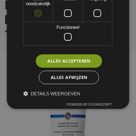
Protect 50 Pure
noodzakelijk
huidbeschermer -
Functioneel
100 ML
ALLES ACCEPTEREN
ALLES AFWIJZEN
DETAILS WEERGEVEN
POWERED BY COOKIESCRIPT