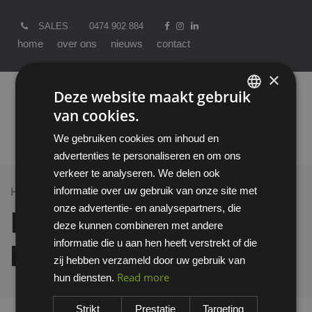
SALES
0474 902 884
home
over ons
nieuws
contact
×
Deze website maakt gebruik
van cookies.
ENGLISH
We gebruiken cookies om inhoud en
DUTCH
advertenties te personaliseren en om ons
verkeer te analyseren. We delen ook
informatie over uw gebruik van onze site met
Home >
All Products
Dolfing 421.01 kruipbroek
onze advertentie- en analysepartners, die
Dolfing 421.01
deze kunnen combineren met andere
informatie die u aan hen heeft verstrekt of die
kruipbroek
zij hebben verzameld door uw gebruik van
Read more
hun diensten.
Strikt
Prestatie
Targeting