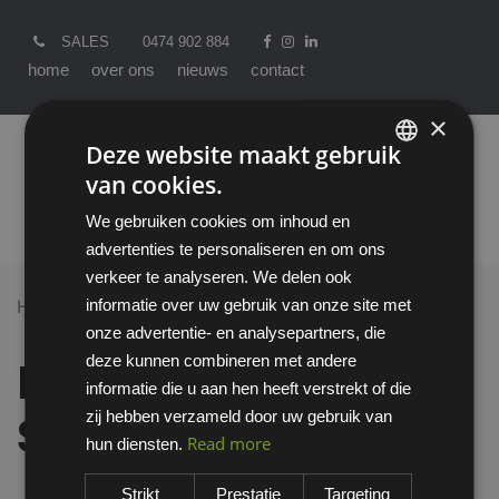
SALES
0474 902 884
home
over ons
nieuws
contact
×
Deze website maakt gebruik
van cookies.
ENGLISH
We gebruiken cookies om inhoud en
DUTCH
advertenties te personaliseren en om ons
verkeer te analyseren. We delen ook
informatie over uw gebruik van onze site met
Home >
All Products
onze advertentie- en analysepartners, die
DuPont Proshield 20 SFR overall
deze kunnen combineren met andere
DuPont Proshield 20
informatie die u aan hen heeft verstrekt of die
zij hebben verzameld door uw gebruik van
SFR overall
Read more
hun diensten.
Strikt
Prestatie
Targeting