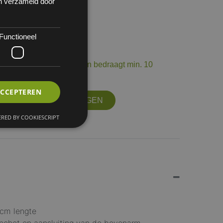
en verzameld door
Functioneel
 50
op voorraad. De levertermijn bedraagt min. 10
ourneerbaar.
ACCEPTEREN
OFFERTE AANVRAGEN
RED BY COOKIESCRIPT
cm lengte