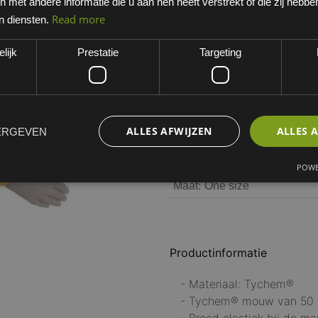
met andere informatie die u aan hen heeft verstrekt of die zij hebb
Geel
Read more
n diensten.
EAN: 26791000PR
lijk
Prestatie
Targeting
Minimum bestelhoeveelheid:
Dit artikel is niet standaard 
werkdagen. Opgelet, niet ret
ALLES AFWIJZEN
ALLES 
ERGEVEN
POWE
:
Maat
One size
Productinformatie
- Materiaal: Tychem®
- Tychem® mouw van 50 