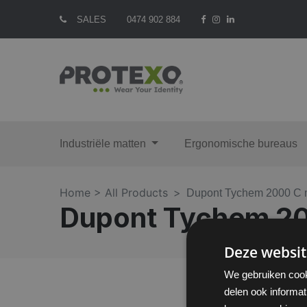
SALES
0474 902 884
Industriële matten
Ergonomische bureaus
Home >
All Products
Dupont Tychem 2000 C
Dupont Tychem 2
Deze websit
We gebruiken cook
delen ook informat