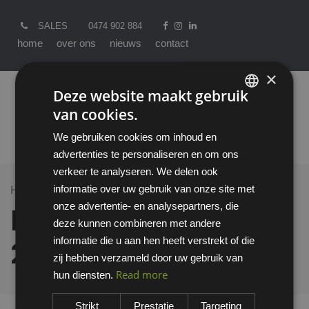
SALES
0474 902 884
home
over ons
nieuws
contact
×
Deze website maakt gebruik
van cookies.
ENGLISH
We gebruiken cookies om inhoud en
DUTCH
advertenties te personaliseren en om ons
verkeer te analyseren. We delen ook
informatie over uw gebruik van onze site met
Home >
All Products
DuPont Tychem 2000 C overall
onze advertentie- en analysepartners, die
DuPont Tychem
deze kunnen combineren met andere
informatie die u aan hen heeft verstrekt of die
2000 C overall
zij hebben verzameld door uw gebruik van
Read more
hun diensten.
Strikt
Prestatie
Targeting