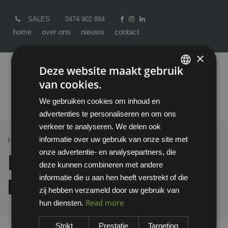
SALES
0474 902 884
home
over ons
nieuws
contact
×
Deze website maakt gebruik
van cookies.
ENGLISH
We gebruiken cookies om inhoud en
DUTCH
advertenties te personaliseren en om ons
verkeer te analyseren. We delen ook
informatie over uw gebruik van onze site met
Home >
All Products
Electro Latex GP-0 handschoen
onze advertentie- en analysepartners, die
Electro Latex GP-0
deze kunnen combineren met andere
informatie die u aan hen heeft verstrekt of die
handschoen
zij hebben verzameld door uw gebruik van
Read more
hun diensten.
Strikt
Prestatie
Targeting