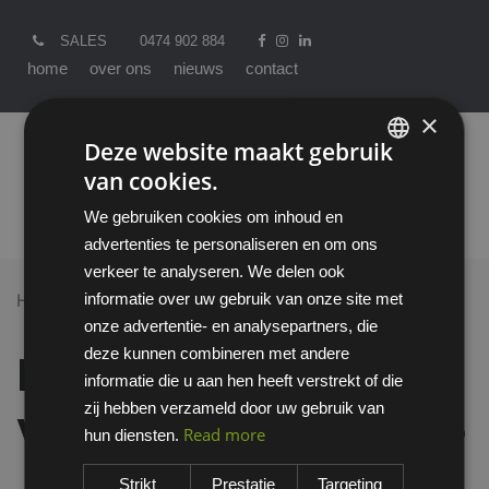
SALES
0474 902 884
home
over ons
nieuws
contact
×
Deze website maakt gebruik
van cookies.
ENGLISH
We gebruiken cookies om inhoud en
DUTCH
advertenties te personaliseren en om ons
verkeer te analyseren. We delen ook
informatie over uw gebruik van onze site met
Home >
All Products
onze advertentie- en analysepartners, die
Emma Bari veiligheidsschoen S3
deze kunnen combineren met andere
Emma Bari
informatie die u aan hen heeft verstrekt of die
zij hebben verzameld door uw gebruik van
veiligheidsschoen S3
Read more
hun diensten.
Strikt
Prestatie
Targeting