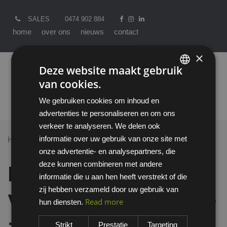
SALES
0474 902 884
home
over ons
nieuws
contact
×
Deze website maakt gebruik
van cookies.
ENGLISH
We gebruiken cookies om inhoud en
DUTCH
advertenties te personaliseren en om ons
verkeer te analyseren. We delen ook
informatie over uw gebruik van onze site met
Home >
All Products
onze advertentie- en analysepartners, die
Emma Bryce veiligheidsschoen S3 - D
deze kunnen combineren met andere
Emma Bryce
informatie die u aan hen heeft verstrekt of die
zij hebben verzameld door uw gebruik van
veiligheidsschoen S3
Read more
hun diensten.
- D
Strikt
Prestatie
Targeting