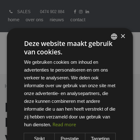
SALES
0474 902 884
home
over ons
nieuws
contact
×
Deze website maakt gebruik
van cookies.
ENGLISH
We gebruiken cookies om inhoud en
DUTCH
advertenties te personaliseren en om ons
verkeer te analyseren. We delen ook
informatie over uw gebruik van onze site met
Home >
All Products
onze advertentie- en analysepartners, die
Emma Crossforce Flex low veiligheidsschoen S3S - D
deze kunnen combineren met andere
Emma Crossforce
informatie die u aan hen heeft verstrekt of die
zij hebben verzameld door uw gebruik van
Flex low
Read more
hun diensten.
veiligheidsschoen
Strikt
Prestatie
Targeting