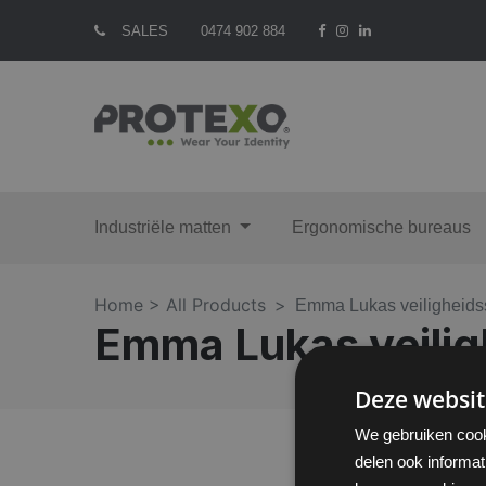
SALES
0474 902 884
Industriële matten
Ergonomische bureaus
Home >
All Products
Emma Lukas veiligheids
Emma Lukas veilig
Deze websit
We gebruiken cook
delen ook informat