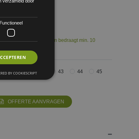
en verzameld door
Functioneel
 1
op voorraad. De levertermijn bedraagt min. 10
ourneerbaar.
ACCEPTEREN
40
41
42
43
44
45
RED BY COOKIESCRIPT
OFFERTE AANVRAGEN