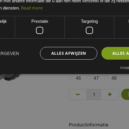
met andere informatie die u aan hen heeft verstrekt of die zij hebb
Zwart
Read more
n diensten.
EAN: 8715316044489
lijk
Prestatie
Targeting
Minimum bestelhoeveelheid:
Dit artikel is niet standaard 
werkdagen. Opgelet, niet ret
ALLES AFWIJZEN
ALLES 
ERGEVEN
MATEN VEILIGHEIDSSCHOEN
37
38
39
POWE
46
47
48
Productinformatie