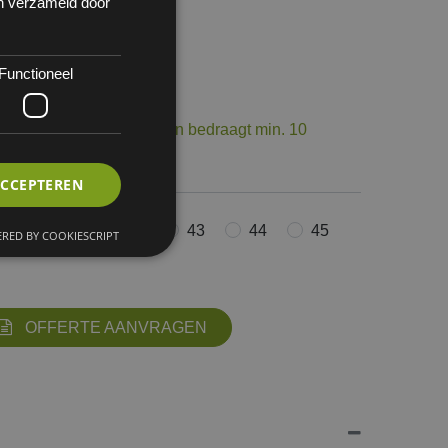
en verzameld door
Functioneel
 1
op voorraad. De levertermijn bedraagt min. 10
ourneerbaar.
ACCEPTEREN
40
41
42
43
44
45
RED BY COOKIESCRIPT
OFFERTE AANVRAGEN