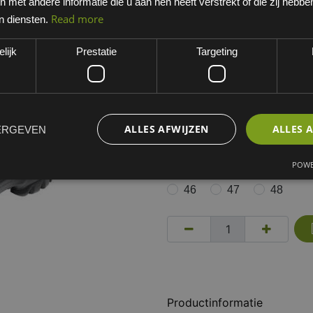
met andere informatie die u aan hen heeft verstrekt of die zij hebb
Zwart
Read more
n diensten.
EAN: 8715316023460
lijk
Prestatie
Targeting
Minimum bestelhoeveelheid:
Dit artikel is niet standaard 
werkdagen. Opgelet, niet ret
ALLES AFWIJZEN
ALLES 
ERGEVEN
MATEN VEILIGHEIDSSCHOEN
37
38
39
POWE
46
47
48
Productinformatie