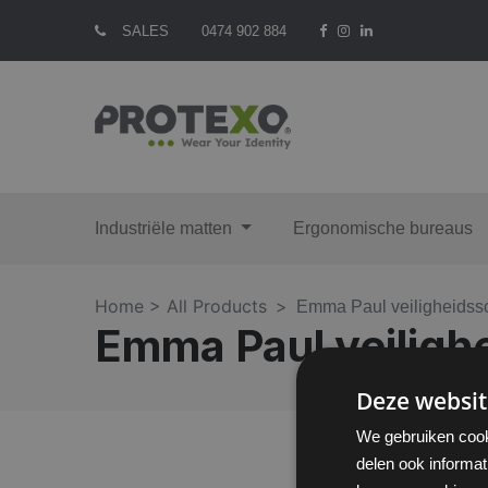
SALES
0474 902 884
Industriële matten
Ergonomische bureaus
Home >
All Products
Emma Paul veiligheidss
Emma Paul veiligh
Deze websit
We gebruiken cook
delen ook informat