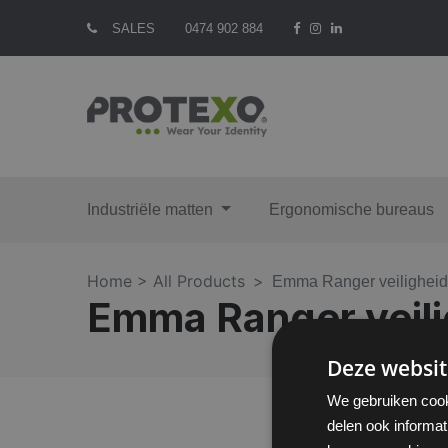
SALES
0474 902 884
Industriële matten
Ergonomische bureaus
Home >
All Products
Emma Ranger veiligheid
Emma Ranger veili
Deze websit
We gebruiken cook
delen ook informat