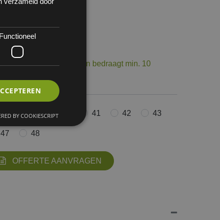
en verzameld door
Functioneel
 1
op voorraad. De levertermijn bedraagt min. 10
ourneerbaar.
ACCEPTEREN
38
39
40
41
42
43
RED BY COOKIESCRIPT
47
48
OFFERTE AANVRAGEN