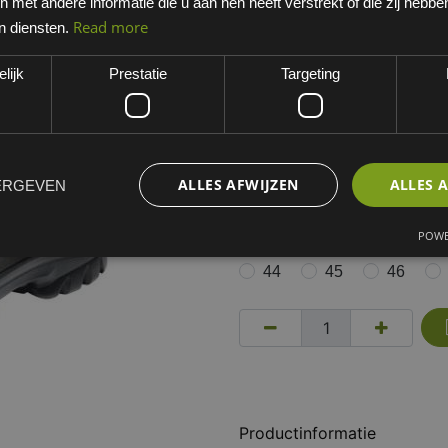
met andere informatie die u aan hen heeft verstrekt of die zij hebb
Grijs
Read more
n diensten.
EAN: 8715316074714
lijk
Prestatie
Targeting
Minimum bestelhoeveelheid:
Dit artikel is niet standaard 
werkdagen. Opgelet, niet ret
ALLES AFWIJZEN
ALLES 
ERGEVEN
MATEN VEILIGHEIDSSCHOEN
35
36
37
POWE
44
45
46
Productinformatie