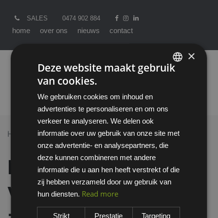
SALES
0474 902 884
home
over ons
nieuws
contact
×
Deze website maakt gebruik
van cookies.
ENGLISH
We gebruiken cookies om inhoud en
DUTCH
advertenties te personaliseren en om ons
verkeer te analyseren. We delen ook
informatie over uw gebruik van onze site met
Home >
All Products
onze advertentie- en analysepartners, die
Emma Ringo veiligheidsschoen S2 - XD
deze kunnen combineren met andere
Emma Ringo
informatie die u aan hen heeft verstrekt of die
zij hebben verzameld door uw gebruik van
veiligheidsschoen S2
Read more
hun diensten.
- XD
Strikt
Prestatie
Targeting