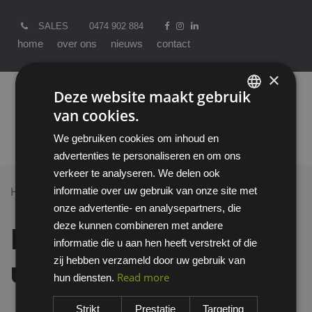
SALES
0474 902 884
home
over ons
nieuws
contact
×
Deze website maakt gebruik
van cookies.
ENGLISH
We gebruiken cookies om inhoud en
DUTCH
advertenties te personaliseren en om ons
verkeer te analyseren. We delen ook
informatie over uw gebruik van onze site met
Home >
All Products
onze advertentie- en analysepartners, die
Emma Treviso uniformschoen O3
deze kunnen combineren met andere
Emma Treviso
informatie die u aan hen heeft verstrekt of die
zij hebben verzameld door uw gebruik van
uniformschoen O3
Read more
hun diensten.
Strikt
Prestatie
Targeting