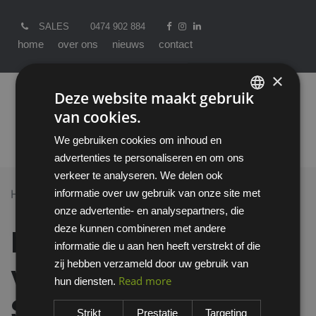
SALES
0474 902 884
home
over ons
nieuws
contact
×
Deze website maakt gebruik
van cookies.
ENGLISH
We gebruiken cookies om inhoud en
DUTCH
advertenties te personaliseren en om ons
verkeer te analyseren. We delen ook
informatie over uw gebruik van onze site met
Home >
All Products
onze advertentie- en analysepartners, die
Emma Vera veiligheidsinstapper S2 - X
deze kunnen combineren met andere
Emma Vera
informatie die u aan hen heeft verstrekt of die
zij hebben verzameld door uw gebruik van
veiligheidsinstapper
Read more
hun diensten.
S2 - X
Strikt
Prestatie
Targeting