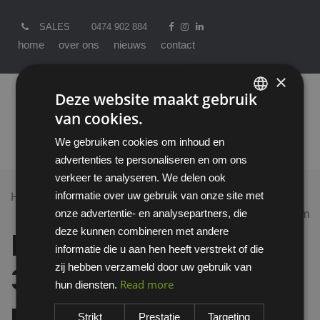
SALES
0474 902 884
home
over ons
nieuws
contact
×
Deze website maakt gebruik
van cookies.
ENGLISH
We gebruiken cookies om inhoud en
DUTCH
advertenties te personaliseren en om ons
verkeer te analyseren. We delen ook
informatie over uw gebruik van onze site met
Home >
All Products
onze advertentie- en analysepartners, die
Honeywell Clearflow 3 Wall-mounted persluchtsysteem
deze kunnen combineren met andere
Honeywell Clearflow
informatie die u aan hen heeft verstrekt of die
zij hebben verzameld door uw gebruik van
3 Wall-mounted
Read more
hun diensten.
persluchtsysteem
Strikt
Prestatie
Targeting