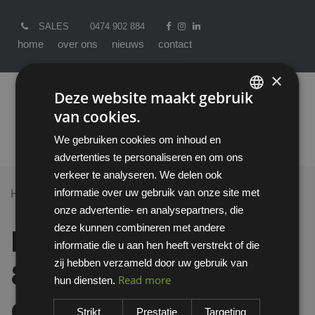
SALES
0474 902 884
home
over ons
nieuws
contact
×
Deze website maakt gebruik
van cookies.
ENGLISH
We gebruiken cookies om inhoud en
DUTCH
advertenties te personaliseren en om ons
verkeer te analyseren. We delen ook
informatie over uw gebruik van onze site met
Home >
All Products
onze advertentie- en analysepartners, die
Honeywell Perfo B 820400 gelaatsscherm
deze kunnen combineren met andere
Honeywell Perfo B
informatie die u aan hen heeft verstrekt of die
zij hebben verzameld door uw gebruik van
820400
Read more
hun diensten.
gelaatsscherm
Strikt
Prestatie
Targeting