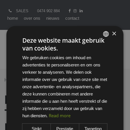
SALES
0474 902 884
home
over ons
nieuws
contact
×
Deze website maakt gebruik
van cookies.
ENGLISH
We gebruiken cookies om inhoud en
DUTCH
advertenties te personaliseren en om ons
verkeer te analyseren. We delen ook
informatie over uw gebruik van onze site met
Home >
All Products
onze advertentie- en analysepartners, die
Honeywell Tactile T2400 veiligheidsbril I/O
deze kunnen combineren met andere
Honeywell Tactile
informatie die u aan hen heeft verstrekt of die
zij hebben verzameld door uw gebruik van
T2400 veiligheidsbril
Read more
hun diensten.
I/O
Strikt
Prestatie
Targeting