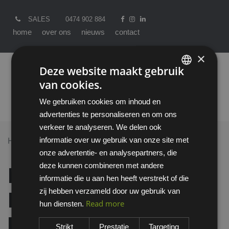
SALES
0474 902 884
home
over ons
nieuws
contact
×
Deze website maakt gebruik
van cookies.
ENGLISH
We gebruiken cookies om inhoud en
DUTCH
advertenties te personaliseren en om ons
verkeer te analyseren. We delen ook
informatie over uw gebruik van onze site met
Home >
All Products
onze advertentie- en analysepartners, die
Howard Leight Laser Lite oordop met koordje
deze kunnen combineren met andere
Howard Leight Laser
informatie die u aan hen heeft verstrekt of die
zij hebben verzameld door uw gebruik van
Lite oordop met
Read more
hun diensten.
koordje
Strikt
Prestatie
Targeting