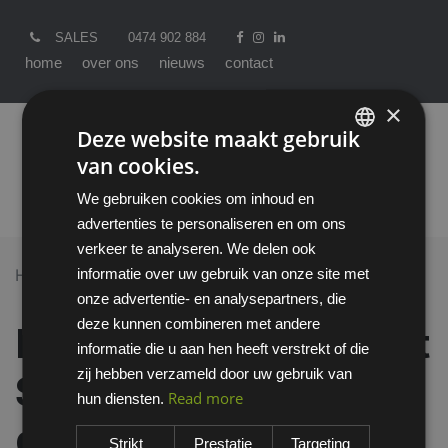
SALES
0474 902 884
home
over ons
nieuws
contact
×
Deze website maakt gebruik
van cookies.
ENGLISH
We gebruiken cookies om inhoud en
DUTCH
advertenties te personaliseren en om ons
verkeer te analyseren. We delen ook
informatie over uw gebruik van onze site met
Home >
All Products
onze advertentie- en analysepartners, die
Howard Leight Leight Source 500 dispenser
deze kunnen combineren met andere
Howard Leight Leight
informatie die u aan hen heeft verstrekt of die
zij hebben verzameld door uw gebruik van
Source 500
Read more
hun diensten.
dispenser
Strikt
Prestatie
Targeting